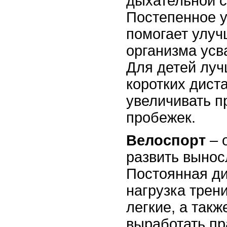
дыхательной 
Постепенное у
помогает улуч
организма усв
Для детей луч
коротких дист
увеличивать п
пробежек.
Велоспорт
– 
развить вынос
Постоянная д
нагрузка трен
легкие, а такж
выработать п