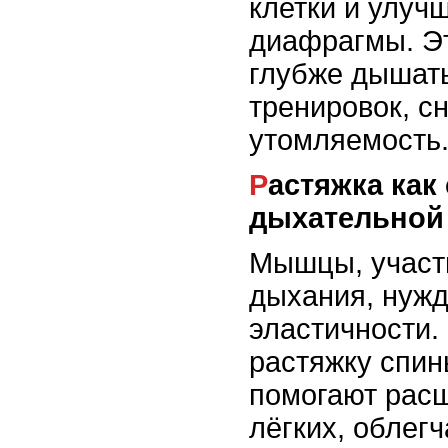
клетки и улуч
диафрагмы. Эт
глубже дышать
тренировок, с
утомляемость
Растяжка как способ развития
дыхательной
Мышцы, участ
дыхания, нужд
эластичности.
растяжку спин
помогают рас
лёгких, облег