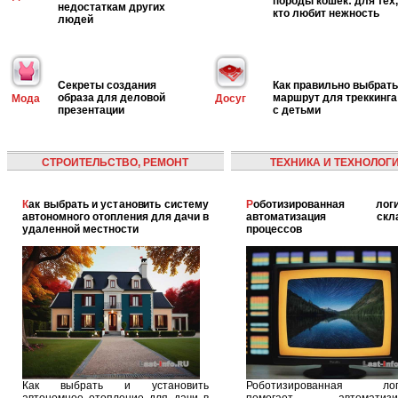
породы кошек: для тех,
недостаткам других
кто любит нежность
людей
Секреты создания
Как правильно выбрать
образа для деловой
маршрут для треккинга
Мода
Досуг
презентации
с детьми
СТРОИТЕЛЬСТВО, РЕМОНТ
ТЕХНИКА И ТЕХНОЛОГ
Как выбрать и установить систему
Роботизированная логистика:
автономного отопления для дачи в
автоматизация скла
удаленной местности
процессов
Как выбрать и установить
Роботизированная логи