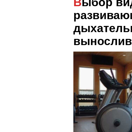
Выбор видов спорта,
развиваю
дыхатель
вынослив