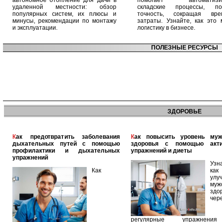
автономное отопление для дачи в
помогает автоматизир
удаленной местности: обзор
складские процессы, п
популярных систем, их плюсы и
точность, сокращая вр
минусы, рекомендации по монтажу
затраты. Узнайте, как это 
и эксплуатации.
логистику в бизнесе.
ПОЛЕЗНЫЕ РЕСУРСЫ
ЗДОРОВЬЕ
Как предотвратить заболевания
Как повысить уровень мужского
дыхательных путей с помощью
здоровья с помощью акт
профилактики и дыхательных
упражнений и диеты
упражнений
Узн
Как
как
улу
муж
здо
чер
регулярные упражнен