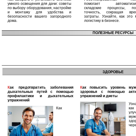
умного освещения для дачи: советы
помогает автоматизир
по выбору оборудования, настройке
складские процессы, п
и монтажу для удобства и
точность, сокращая вр
безопасности вашего загородного
затраты. Узнайте, как это 
дома.
логистику в бизнесе.
ПОЛЕЗНЫЕ РЕСУРСЫ
ЗДОРОВЬЕ
Как предотвратить заболевания
Как повысить уровень мужского
дыхательных путей с помощью
здоровья с помощью акт
профилактики и дыхательных
упражнений и диеты
упражнений
Узн
Как
как
улу
муж
здо
чер