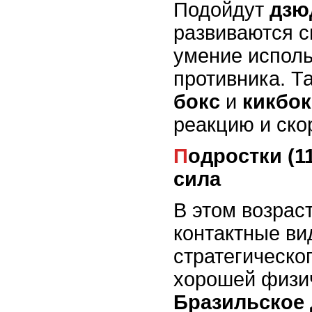
Подойдут
дзю
развиваются с
умение исполь
противника. 
бокс
и
кикбок
реакцию и ско
Подростки (11-16 лет): тактика и
сила
В этом возрас
контактные в
стратегическо
хорошей физич
Бразильское