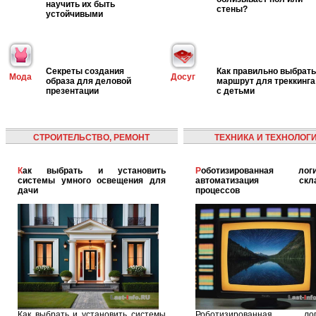
научить их быть
стены?
устойчивыми
Секреты создания
Как правильно выбрать
Мода
Досуг
образа для деловой
маршрут для треккинга
презентации
с детьми
СТРОИТЕЛЬСТВО, РЕМОНТ
ТЕХНИКА И ТЕХНОЛОГ
Как выбрать и установить
Роботизированная логистика:
системы умного освещения для
автоматизация скла
дачи
процессов
Как выбрать и установить системы
Роботизированная логи