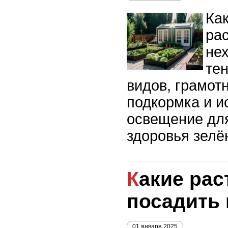
Как
ра
нех
те
видов, грамот
подкормка и и
освещение дл
здоровья зелё
Какие растения можно
посадить 
01 января 2025