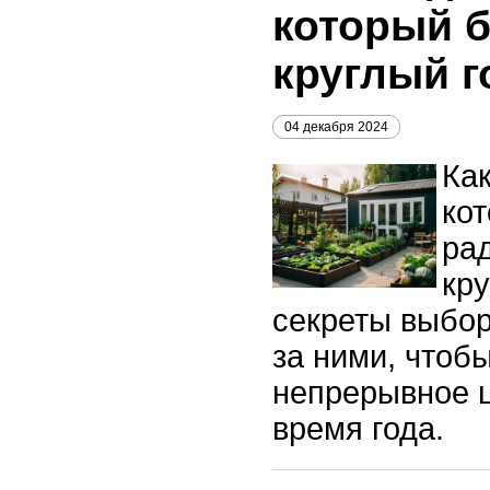
который б
круглый г
04 декабря 2024
Как
ко
ра
кру
секреты выбор
за ними, чтоб
непрерывное 
время года.