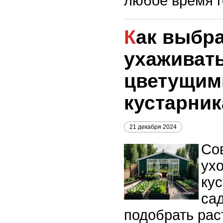
любое время г
Как выбрать и
ухаживать
цветущим
кустарник
21 декабря 2024
Со
ух
ку
сад
подобрать рас