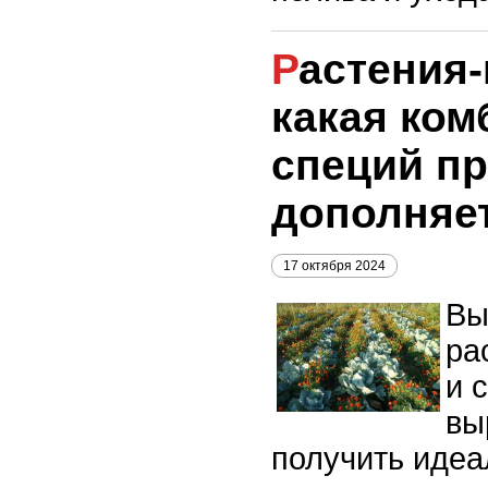
Растения-компаньоны:
какая ком
специй п
дополняет
17 октября 2024
Вы
ра
и 
вы
получить идеа