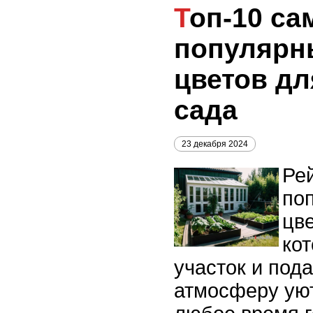
Топ-10 самых
популярн
цветов дл
сада
23 декабря 2024
Рей
по
цве
ко
участок и под
атмосферу уют