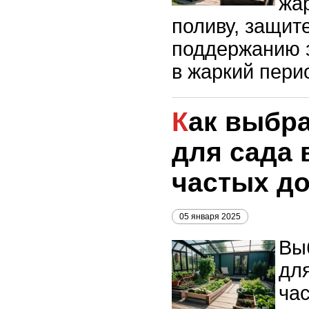
жа
поливу, защите
поддержанию 
в жаркий пери
Как выбрать растения
для сада 
частых д
05 января 2025
Вы
для
ча