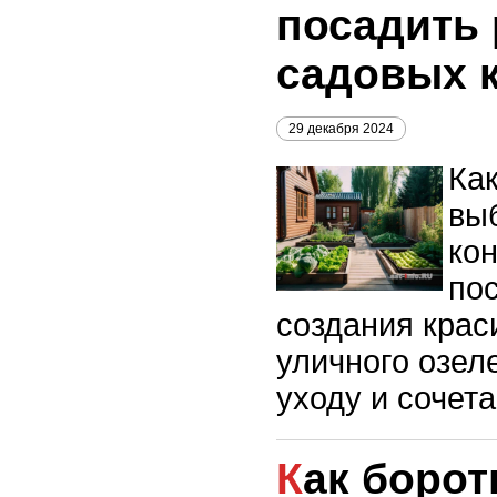
посадить 
садовых 
29 декабря 2024
Ка
вы
ко
по
создания крас
уличного озел
уходу и сочет
Как бороться с