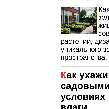
Как
зе
жи
со
растений, диз
уникального з
пространства.
Как ухаживать за
садовыми
условиях 
влаги