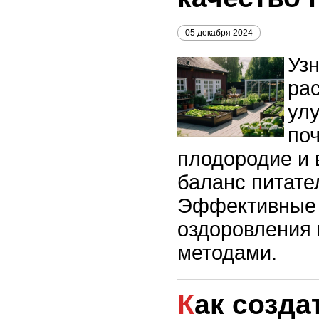
05 декабря 2024
Узн
ра
ул
по
плодородие и 
баланс питате
Эффективные
оздоровления
методами.
Как создать сад,