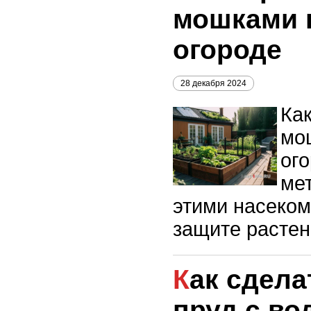
мошками в
огороде
28 декабря 2024
Как
мо
ог
ме
этими насеком
защите растен
Как сделать садовый
пруд с в