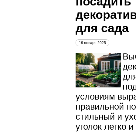
посадить
декорати
для сада
19 января 2025
Вы
де
для
по
условиям выр
правильной по
стильный и у
уголок легко и