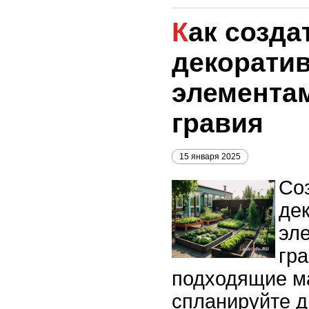
Как создать
декоратив
элемента
гравия
15 января 2025
Со
де
эл
гр
подходящие м
спланируйте д