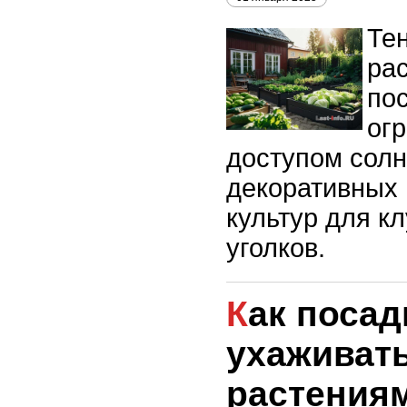
Те
рас
пос
ог
доступом солн
декоративных 
культур для к
уголков.
Как посадить и
ухаживать
растения