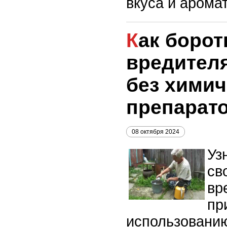
вкуса и аромат
Как бороться с
вредителя
без химич
препарат
08 октября 2024
Уз
св
вр
пр
использовани