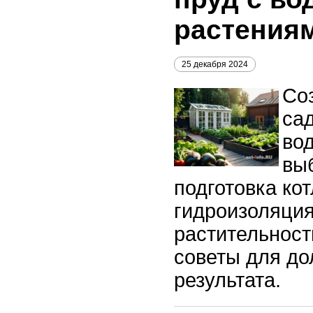
растения
25 декабря 2024
Со
са
во
вы
подготовка ко
гидроизоляция
растительност
советы для до
результата.