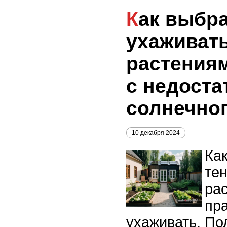
Как выбрать и
ухаживать
растения
с недоста
солнечног
10 декабря 2024
Ка
те
рас
пр
ухаживать. По