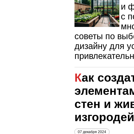
и 
с 
мн
советы по выб
дизайну для у
привлекатель
Как создать сад с
элемента
стен и жи
изгороде
07 декабря 2024