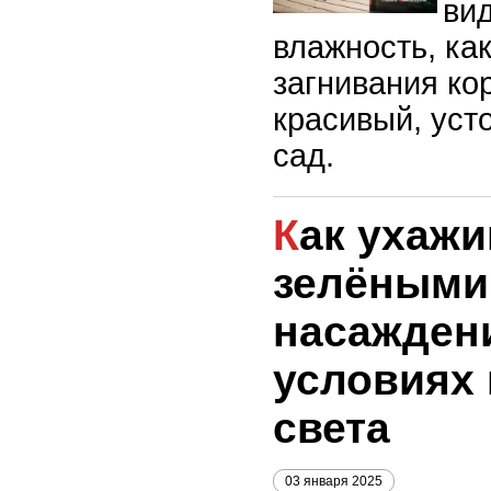
ви
влажность, ка
загнивания ко
красивый, уст
сад.
Как ухаживать за
зелёными
насажден
условиях 
света
03 января 2025