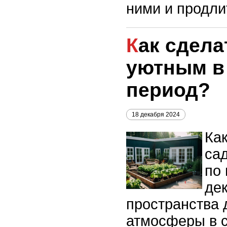
ними и продли
Как сделать сад более
уютным в
период?
18 декабря 2024
Ка
са
по
дек
пространства 
атмосферы в с