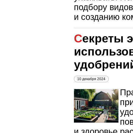
подбору видов
и созданию ко
Секреты эффективного
использо
удобрений
10 декабря 2024
Пр
пр
уд
по
и здоровье рас