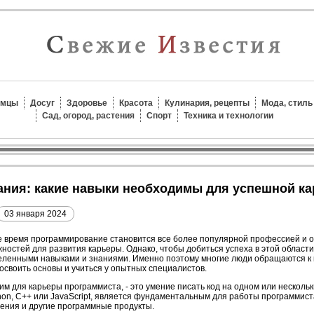
омцы
Досуг
Здоровье
Красота
Кулинария, рецепты
Мода, стиль
Сад, огород, растения
Спорт
Техника и технологии
ания: какие навыки необходимы для успешной к
03 января 2024
 время программирование становится все более популярной профессией и 
ностей для развития карьеры. Однако, чтобы добиться успеха в этой област
ленными навыками и знаниями. Именно поэтому многие люди обращаются к 
освоить основы и учиться у опытных специалистов.
м для карьеры программиста, - это умение писать код на одном или несколь
ython, C++ или JavaScript, является фундаментальным для работы программист
ения и другие программные продукты.