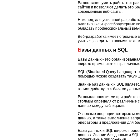
Важно также уметь работать с раз
сайтов и позволяют делать это б
современные веб-сайты.
Наконец, для успешной разработки
адаптивные и кроссбраузерные веб
обладать профессиональный веб-
Веб-разработка имеет огромные в
учиться, следить за новыми техно
Базы данных и SQL
Базы данных - это организованна
широко применяются в различных о
SQL (Structured Query Language) 
помощью можно создавать таблицы
Знание баз данных и SQL являет
взаимодействуют с базами данных
Важными понятиями при работе с 
столбцы определяют различные св
данных между таблицами.
Основные операции, которые можн
данных, а также выполнение запр
операторы и предложения для бо
Базы данных и SQL широко примен
данных. Знание баз данных и SQL
эффективные приложения.