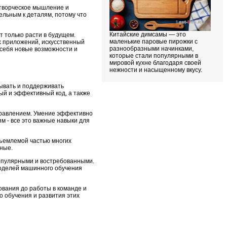
 творческое мышление и
ельным к деталям, потому что
Китайские димсамы — это
 только расти в будущем.
маленькие паровые пирожки с
х приложений, искусственный
разнообразными начинками,
 себя новые возможности и
которые стали популярными в
мировой кухне благодаря своей
нежности и насыщенному вкусу.
ывать и поддерживать
ый и эффективный код, а также
правлением. Умение эффективно
м - все это важные навыки для
тъемлемой частью многих
ные.
популярными и востребованными.
моделей машинного обучения
ования до работы в команде и
 обучения и развития этих