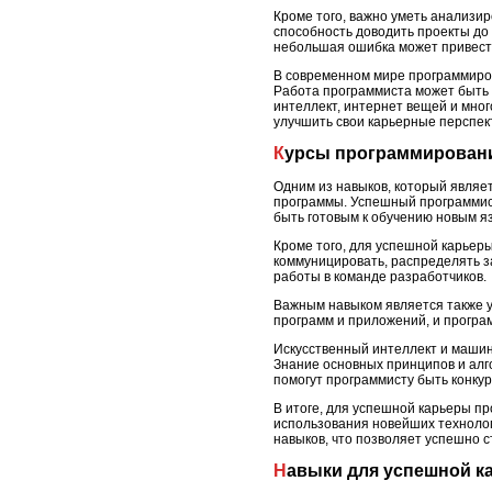
Кроме того, важно уметь анализи
способность доводить проекты до
небольшая ошибка может привест
В современном мире программиров
Работа программиста может быть 
интеллект, интернет вещей и мног
улучшить свои карьерные перспек
Курсы программирован
Одним из навыков, который являе
программы. Успешный программист
быть готовым к обучению новым я
Кроме того, для успешной карьер
коммуницировать, распределять за
работы в команде разработчиков.
Важным навыком является также у
программ и приложений, и програ
Искусственный интеллект и машин
Знание основных принципов и алг
помогут программисту быть конку
В итоге, для успешной карьеры п
использования новейших технолог
навыков, что позволяет успешно с
Навыки для успешной к