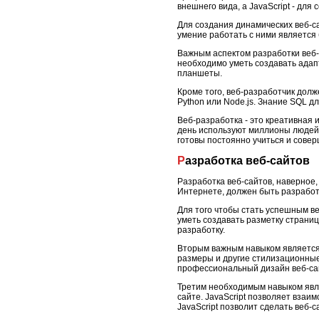
внешнего вида, а JavaScript - дл
Для создания динамических веб-са
умение работать с ними является
Важным аспектом разработки веб-
необходимо уметь создавать адап
планшеты.
Кроме того, веб-разработчик долж
Python или Node.js. Знание SQL д
Веб-разработка - это креативная
день используют миллионы людей п
готовы постоянно учиться и сове
Разработка веб-сайтов
Разработка веб-сайтов, наверное
Интернете, должен быть разработа
Для того чтобы стать успешным в
уметь создавать разметку страниц
разработку.
Вторым важным навыком является 
размеры и другие стилизационные
профессиональный дизайн веб-са
Третим необходимым навыком явля
сайте. JavaScript позволяет вза
JavaScript позволит сделать веб