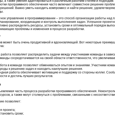
ы, а также умения адаптироваться к различным рабочим стилям и подходам.
отки программного обеспечения часто включает совместное решение пробле
решений. Важно уметь находить компромисс и найти решение, удовлетворя
ды.
ное управление в программировании – это способ организации работы над п
ланирование, координацию и контроль выполнения задач. Успешное проектн
ивно распределить ресурсы, установить сроки и оптимальный порядок выпол
никающие проблемы и изменения в процессе разработки.
е
ов может быть очень продуктивной и вдохновляющей. Вот некоторые преиму
ка:
 работа позволяет распределить задачи между участниками команды в зависи
оманды сосредотачивается на своей области ответственности, что увеличива
бота в команде позволяет обмениваться опытом и знаниями. Участники коман
дходы к решению задач и находить наилучшие решения.
ндная работа обеспечивает мотивацию и поддержку со стороны коллег. Со
ости и достичь лучших результатов.
я
ъемлемая часть процесса разработки программного обеспечения. Неконтрол
урсов, а также могут столкнуться с проблемами, связанными с несоответстви
ие позволяет:
я проекта;
тановить сроки;