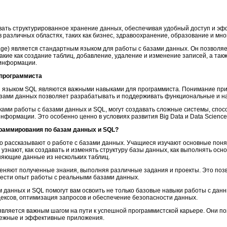
ать структурированное хранение данных, обеспечивая удобный доступ и э
различных областях, таких как бизнес, здравоохранение, образование и мног
uage) является стандартным языком для работы с базами данных. Он позвол
акие как создание таблиц, добавление, удаление и изменение записей, а та
 информации.
 программиста
и языком SQL являются важными навыками для программиста. Понимание при
азами данных позволяет разрабатывать и поддерживать функциональные и 
ми работы с базами данных и SQL, могут создавать сложные системы, спос
формации. Это особенно ценно в условиях развития Big Data и Data Science
ограммирования по базам данных и SQL?
 рассказывают о работе с базами данных. Учащиеся изучают основные поня
узнают, как создавать и изменять структуру базы данных, как выполнять осн
яющие данные из нескольких таблиц.
еняют полученные знания, выполняя различные задания и проекты. Это поз
ести опыт работы с реальными базами данных.
 данных и SQL помогут вам освоить не только базовые навыки работы с дан
дексов, оптимизация запросов и обеспечение безопасности данных.
 является важным шагом на пути к успешной программистской карьере. Они п
дежные и эффективные приложения.