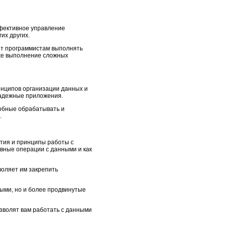
ффективное управление
их других.
яет программистам выполнять
кже выполнение сложных
нципов организации данных и
надежные приложения.
обные обрабатывать и
.
тия и принципы работы с
овные операции с данными и как
воляет им закрепить
ными, но и более продвинутые
озволят вам работать с данными