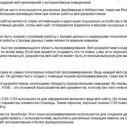
я создания веб-приложений с интерактивным поведением.
йтов часто используются различные фреймворки и библиотеки, такие как React
 большим преимуществом при поиске работы веб-разработчиком.
сайтов является также оптимизация и адаптация под разные устройства и б
тивный дизайн, чтобы веб-сайт отображался корректно и красиво на разных 
ен быть знаком с основами работы с базами данных и серверными технологиям
ля работы с базами данных также является важным навыком.
 и быстро развивающаяся область программирования. Веб-разработчики созд
о всему миру. Если вам нравится создавать что-то новое, у вас есть хорош
ршенствоваться, разработка веб-сайтов может быть отличным выбором для в
, одна из самых популярных областей программирования. Ведь каждый веб-са
н. Он должен быть создан с помощью языков программирования, таких как HT
еб-разработчиком, необходимо обладать определенными навыками. Во-первы
. HTML - это основной язык разметки веб-документов, поэтому без него нево
CSS. CSS используется для оформления внешнего вида веб-сайта. Он позво
 параметры элементов страницы. Таким образом, хорошее знание CSS помож
йта.
ется JavaScript. Этот язык программирования используется для создания ди
имодействовать с пользователями, выполнять различные операции именно на 
-сайт интерактивным и более функциональным.