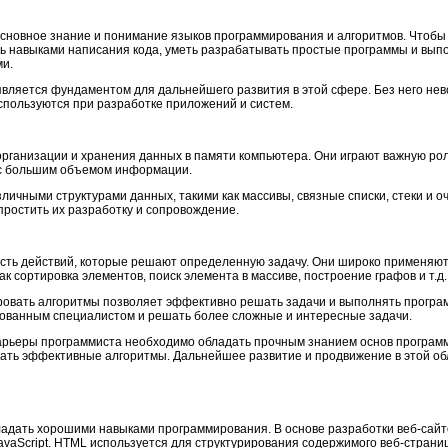
сновное знание и понимание языков программирования и алгоритмов. Чтобы 
ь навыками написания кода, уметь разрабатывать простые программы и выпо
ми.
вляется фундаментом для дальнейшего развития в этой сфере. Без него не
спользуются при разработке приложений и систем.
организации и хранения данных в памяти компьютера. Они играют важную рол
с большим объемом информации.
ичными структурами данных, такими как массивы, связные списки, стеки и о
простить их разработку и сопровождение.
сть действий, которые решают определенную задачу. Они широко применяют
ак сортировка элементов, поиск элемента в массиве, построение графов и т.д.
овать алгоритмы позволяет эффективно решать задачи и выполнять програм
бованным специалистом и решать более сложные и интересные задачи.
карьеры программиста необходимо обладать прочным знанием основ программ
ать эффективные алгоритмы. Дальнейшее развитие и продвижение в этой обл
адать хорошими навыками программирования. В основе разработки веб-сайт
vaScript. HTML используется для структурирования содержимого веб-страни