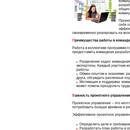
команд
разраб
общих 
коман
Проект
себя п
эффект
своевременно реагировать на воз
Преимущества работы в команд
Работа в коллективе программист
предоставить командная разработ
Разделение задач: командная
экспертизы. Каждый участник к
работы.
Обмен опытом и знаниями: ра
друга, обсуждать различные по
Мотивация и поддержка: кома
может помочь преодолеть трудн
Важность проектного управлени
Проектное управление – это неот
потребовать больше времени и рес
Эффективное проектное управлен
Определить цели и требовани
Разработать план работы и ус