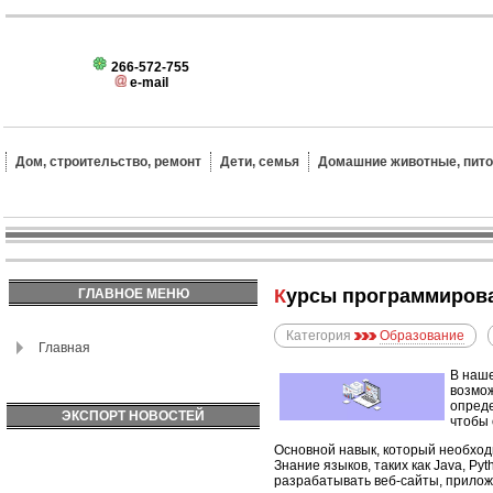
266-572-755
e-mail
Дом, строительство, ремонт
Дети, семья
Домашние животные, пит
Курсы программиров
ГЛАВНОЕ МЕНЮ
Категория
Образование
Главная
В наше
возмож
опреде
ЭКСПОРТ НОВОСТЕЙ
чтобы 
Основной навык, который необходи
Знание языков, таких как Java, P
разрабатывать веб-сайты, прилож