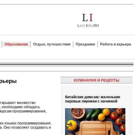
L
ast-
I
nfo.
RU
Образование
Отдых, путешествия
Праздники
Работа и карьера
арьеры
КУЛИНАРИЯ И РЕЦЕПТЫ
Китайские димсам: маленькие
паровые пирожки с начинкой
открывает множество
и, необходимо обладать
курсам программирования,
ких языках программирования.
а. Оно позволяет создавать и