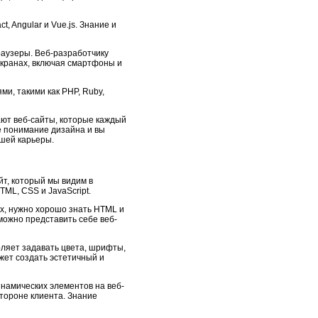
, Angular и Vue.js. Знание и
раузеры. Веб-разработчику
экранах, включая смартфоны и
и, такими как PHP, Ruby,
ают веб-сайты, которые каждый
ее понимание дизайна и вы
ашей карьеры.
йт, который мы видим в
ML, CSS и JavaScript.
х, нужно хорошо знать HTML и
зможно представить себе веб-
ляет задавать цвета, шрифты,
ет создать эстетичный и
намических элементов на веб-
стороне клиента. Знание