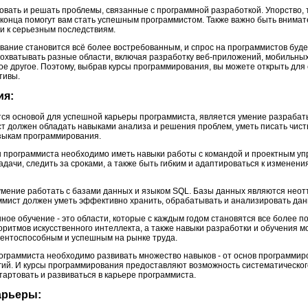
ровать и решать проблемы, связанные с программной разработкой. Упорство,
 конца помогут вам стать успешным программистом. Также важно быть внимат
и к серьезным последствиям.
ание становится всё более востребованным, и спрос на программистов будет
охватывать разные области, включая разработку веб-приложений, мобильны
ое другое. Поэтому, выбрав курсы программирования, вы можете открыть для
тивы.
ия:
тся основой для успешной карьеры программиста, является умение разрабат
 должен обладать навыками анализа и решения проблем, уметь писать чист
зыкам программирования.
ы программиста необходимо иметь навыки работы с командой и проектным у
дачи, следить за сроками, а также быть гибким и адаптироваться к изменения
мение работать с базами данных и языком SQL. Базы данных являются нео
ммист должен уметь эффективно хранить, обрабатывать и анализировать дан
ное обучение - это области, которые с каждым годом становятся все более 
оритмов искусственного интеллекта, а также навыки разработки и обучения 
рентоспособным и успешным на рынке труда.
рограммиста необходимо развивать множество навыков - от основ программир
ий. И курсы программирования предоставляют возможность систематического
тартовать и развиваться в карьере программиста.
арьеры: