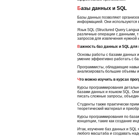
Базы данных и SQL
Базы данных позволяют организов
информацией. Они используются в 
Язык SQL (Structured Query Lang
различные операции с данными, т
запросов для извлечения нужной
Важность баз данных и SQL для
Основы работы с базами данных 
умение эффективно работать с б
Программисты, обладающие навыка
анализировать большие объемы ин
Что можно изучить в курсах пр
Курсы программирования детально
базами данных и языком SQL. Они 
писать сложные запросы, объедин
Студенты также практически прим
теоретический материал и приобр
Курсы программирования по базам
концепции, такие как создание ин
Итак, изучение баз данных и SQL
любого масштаба и создавать на