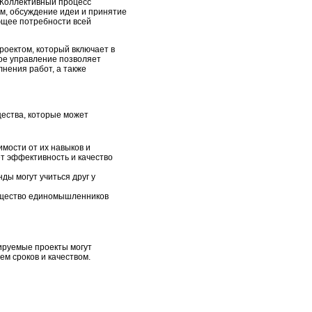
 Коллективный процесс
м, обсуждение идеи и принятие
ющее потребности всей
роектом, который включает в
ое управление позволяет
нения работ, а также
щества, которые может
мости от их навыков и
ет эффективность и качество
ды могут учиться друг у
общество единомышленников
ируемые проекты могут
ем сроков и качеством.