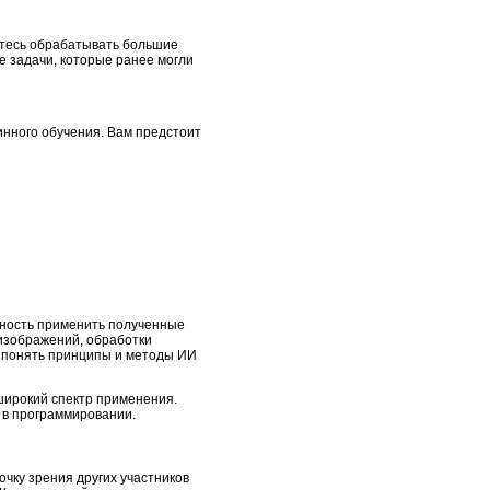
итесь обрабатывать большие
 задачи, которые ранее могли
инного обучения. Вам предстоит
жность применить полученные
изображений, обработки
е понять принципы и методы ИИ
широкий спектр применения.
 в программировании.
очку зрения других участников