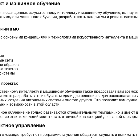
кт и машинное обучение
я, посвященных искусственному интеллекту и машинному обучению, вы науч
ать модели машинного обучения, разрабатывать алгоритмы и решать сложные
ии ИИ и МО
ь с основными концепциями и технологиями искусственного интеллекта и маш
ия
ые сети
ие образов
ка текстов
 системы
 проектах
сственному интеллекту и машинному обучению также предоставят вам возмо
сможете разрабатывать и обучать модели для решения задач распознавания 
ных, создания автономных систем и многого другого. Это позволит вам лучш
ыки и возможности в этой области.
ное обучение не только развиваются стремительными темпами, но и имеют 
чение этих технологий может стать отличной инвестицией для вашей карьеры
оектное управление
 в команде требует от программиста умения общаться, слушать и понимать т