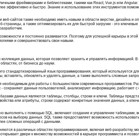
личными фреймворками и библиотеками, такими как React, Vue.js или Angular
олее эффективно и быстро. Знание и использование этих инструментов помож
 веб-сайтов также необходимо иметь навыки в области верстки, дизайна и о
-страницы, а также оптимизировать их для быстрой загрузки - это ключевые
разработчик.
озможности и постоянно развивается. Поэтому для успешной карьеры в этой
логиями и совершенствовать свои навыки.
я коллекция данных, которая позволяет хранить и управлять информацией. 
бластях, от бизнеса до науки.
- это стандартизированный язык программирования, который используется дл
, вставлять, обновлять и удалять данные, а также выполнять сложные запро
ся необходимым для работы с большинством современных программистов. Ра
 - сохраняют данные пользователей, анализируют информацию, работают с о
базами данных являются таблицы, столбцы, строки и ключи. Таблицы предста
ойства или атрибуты, строки содержат конкретные значения данных, а ключ
о выполнять с помощью SQL, включают создание и управление таблицами, вс
осов на выборку данных. SQL также предоставляет возможность использоват
лее сложных операций с данными.
яются в различных областях программирования, включая веб-разработку, мо
 открывает двери к множеству возможностей в карьере программиста и позво