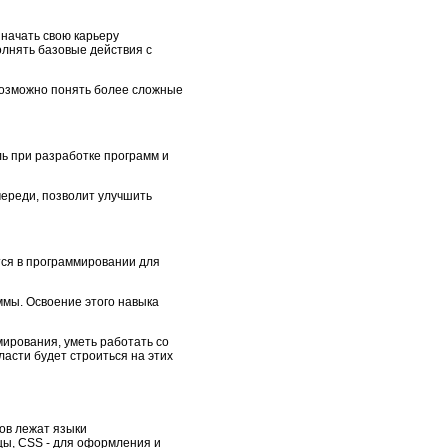
начать свою карьеру
лнять базовые действия с
возможно понять более сложные
ь при разработке программ и
череди, позволит улучшить
ся в программировании для
мы. Освоение этого навыка
ирования, уметь работать со
асти будет строиться на этих
ов лежат языки
цы, CSS - для оформления и