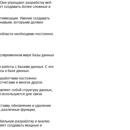
. Они упрощают разработку веб-
ет создавать более сложные и
птимизации. Умение создавать
 навыки, которыми должен
 области необходимо постоянно
В современном мире базы данных
я работы с базами данных. С его
сы к базе данных.
зработчики постоянно
тчетами и многое другое.
вляют собой структуру данных,
и используются для связи
тавку, обновление и удаление
ь различные функции,
бильную разработку и анализ
ляет создавать мощные и