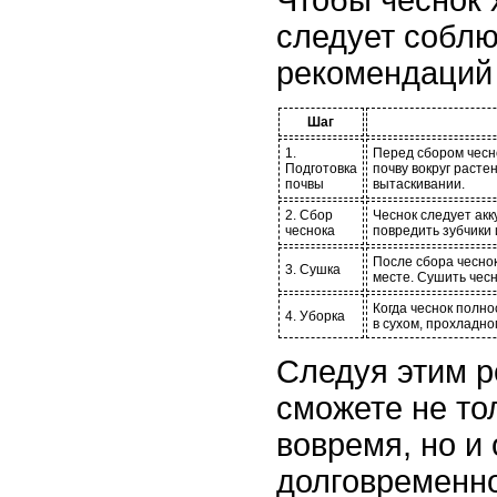
следует соблю
рекомендаций 
Шаг
1.
Перед сбором чесн
Подготовка
почву вокруг расте
почвы
вытаскивании.
2. Сбор
Чеснок следует акк
чеснока
повредить зубчики 
После сбора чеснок
3. Сушка
месте. Сушить чесн
Когда чеснок полно
4. Уборка
в сухом, прохладно
Следуя этим 
сможете не то
вовремя, но и 
долговременно