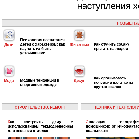
наступления х
НОВЫЕ ПУ
Психология воспитания
детей с характером: как
Как отучить собаку
Дети
Животные
научить их быть
прыгать на людей
устойчивыми
Как организовать
Модные тенденции в
Мода
Досуг
ночевку в палатке на
спортивной одежде
крутых скалах
СТРОИТЕЛЬСТВО, РЕМОНТ
ТЕХНИКА И ТЕХНОЛОГ
Как построить дачу с
Эволюция голографических
использованием термодревесины
помощников: от кинофантас
для внешней отделки
реальности