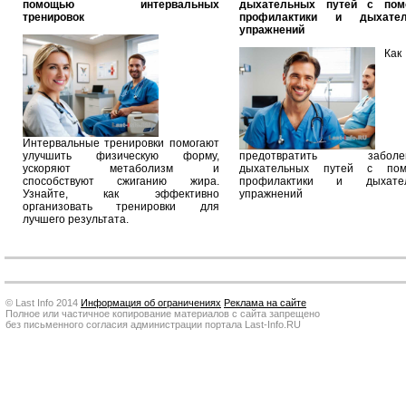
помощью интервальных
дыхательных путей с по
тренировок
профилактики и дыхател
упражнений
Как
Интервальные тренировки помогают
улучшить физическую форму,
предотвратить заболев
ускоряют метаболизм и
дыхательных путей с по
способствуют сжиганию жира.
профилактики и дыхател
Узнайте, как эффективно
упражнений
организовать тренировки для
лучшего результата.
© Last Info 2014
Информация об ограничениях
Реклама на сайте
Полное или частичное копирование материалов с сайта запрещено
без письменного согласия администрации портала Last-Info.RU