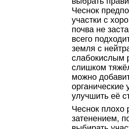
выбрать прави
Чеснок предпо
участки с хор
почва не заст
всего подходи
земля с нейтр
слабокислым p
слишком тяжёл
можно добавит
органические 
улучшить её ст
Чеснок плохо 
затенением, п
выбирать учас