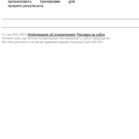
организовать тренировки для
лучшего результата.
© Last Info 2014
Информация об ограничениях
Реклама на сайте
Полное или частичное копирование материалов с сайта запрещено
без письменного согласия администрации портала Last-Info.RU