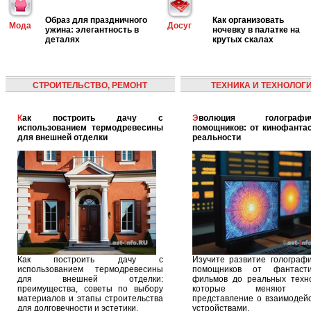
Образ для праздничного
Как организовать
Мода
Досуг
ужина: элегантность в
ночевку в палатке на
деталях
крутых скалах
СТРОИТЕЛЬСТВО, РЕМОНТ
ТЕХНИКА И ТЕХНОЛОГ
Как построить дачу с
Эволюция голографических
использованием термодревесины
помощников: от кинофантас
для внешней отделки
реальности
Как построить дачу с
Изучите развитие голографи
использованием термодревесины
помощников от фантасти
для внешней отделки:
фильмов до реальных техно
преимущества, советы по выбору
которые меняют 
материалов и этапы строительства
представление о взаимодейс
для долговечности и эстетики.
устройствами.