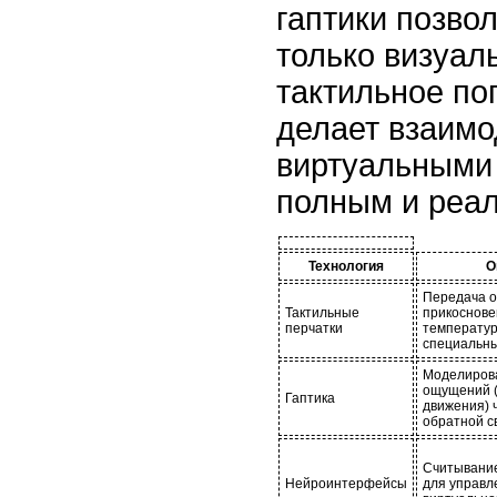
гаптики позво
только визуаль
тактильное по
делает взаимо
виртуальными
полным и реа
Технология
О
Передача 
Тактильные
прикоснове
перчатки
температур
специальны
Моделиров
ощущений (
Гаптика
движения) 
обратной с
Считывание
Нейроинтерфейсы
для управл