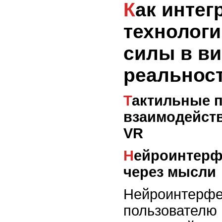
Как интегрировать
технологи
силы в в
реальнос
Тактильные перчатки и гаптика:
взаимодейств
VR
Нейроинтерфейсы: контроль
через мысли
Нейроинтерфе
пользователю