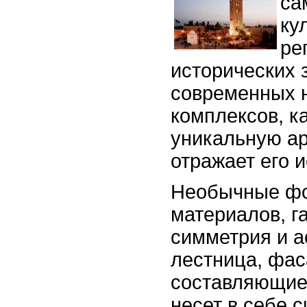
са
ку
ре
исторических 
современных 
комплексов, к
уникальную ар
отражает его и
Необычные фо
материалов, г
симметрия и а
лестница, фаса
составляющие 
несет в себе 