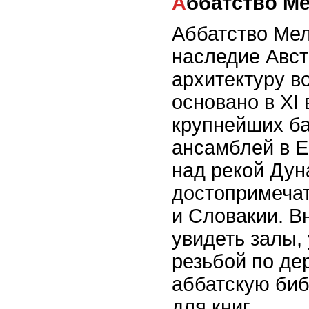
Аббатство М
Аббатство Мел
наследие Авс
архитектуру в
основано в XI 
крупнейших б
ансамблей в Е
над рекой Дун
достопримечат
и Словакии. В
увидеть залы,
резьбой по де
аббатскую би
для книг.