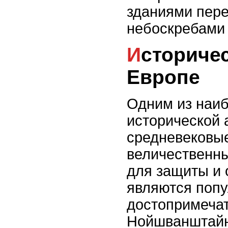
зданиями пере
небоскребами 
Историческая архитектура в
Европе
Одним из наи
исторической 
средневековые
величественн
для защиты и 
являются поп
достопримечат
Нойшванштайн 