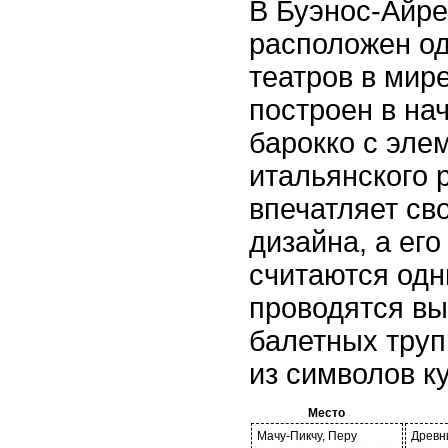
В Буэнос-Айре
расположен од
театров в мир
построен в на
барокко с эле
итальянского 
впечатляет св
дизайна, а его
считаются одн
проводятся в
балетных труп
из символов к
Место
Мачу-Пикчу, Перу
Древн