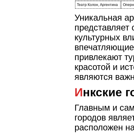
Театр Колон, Аргентина
Оперн
Уникальная а
представляет 
культурных вл
впечатляющие
привлекают ту
красотой и ис
являются важ
Инкские 
Главным и сам
городов являе
расположен на