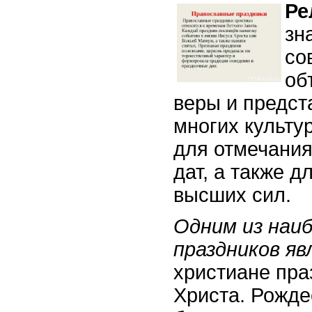
Ре
зн
со
об
веры и предст
многих культу
для отмечания
дат, а также д
высших сил.
Одним из наи
праздников я
христиане пра
Христа. Рожде