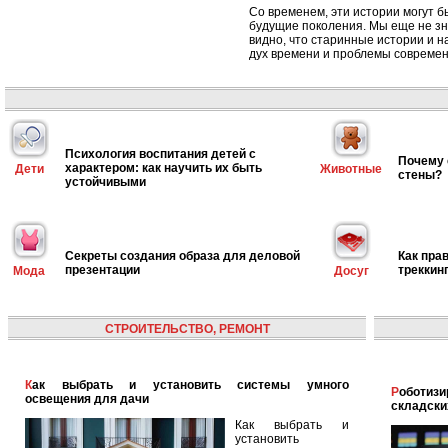
Со временем, эти истории могут 
будущие поколения. Мы еще не зна
видно, что старинные истории и 
дух времени и проблемы современ
Психология воспитания детей с
Почему 
характером: как научить их быть
Дети
Животные
стены?
устойчивыми
Секреты создания образа для деловой
Как пра
презентации
треккин
Мода
Досуг
СТРОИТЕЛЬСТВО, РЕМОНТ
Как выбрать и установить системы умного
Роботизированная логистика: автоматизация
освещения для дачи
складски
Как выбрать и
установить