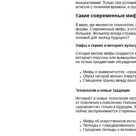
инициативами. Только при услови
исчезли с течением времени, а пр
Какие современные миф
В мире, где меняются технологии
формы. Современные мифы, в отли
большее. Фольклор всегда отражал
основой для легенд будущего?
Мифы о героях и интернет-культ
Сегодня многие мифы создаются в
интернет-персоны или вымышленны
не только предметами обсуждения
Мифы о знаменитостях, «прок
Образ «второй жизни» в вирт
Смещение границ между реал
Технологии и новые традиции
Интернет и новые технологии час
от поколения к поколению. Напри
«раскроются» только в будущем. Э
сейчас воспринимаются старинные
Мифы об искусственном интелл
Легенды о «закодированных» 
Городские легенды о взломан