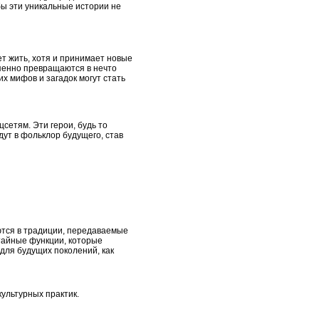
бы эти уникальные истории не
т жить, хотя и принимает новые
пенно превращаются в нечто
х мифов и загадок могут стать
сетям. Эти герои, будь то
ут в фольклор будущего, став
ются в традиции, передаваемые
тайные функции, которые
для будущих поколений, как
ультурных практик.