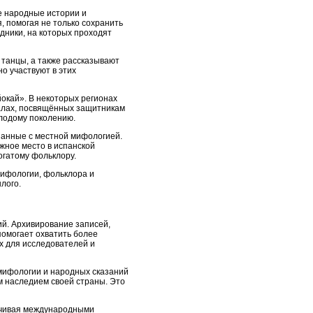
е народные истории и
, помогая не только сохранить
дники, на которых проходят
 танцы, а также рассказывают
о участвуют в этих
окай». В некоторых регионах
уалах, посвящённых защитникам
олодому поколению.
язанные с местной мифологией.
ажное место в испанской
огатому фольклору.
мифологии, фольклора и
лого.
ий. Архивирование записей,
помогает охватить более
х для исследователей и
мифологии и народных сказаний
м наследием своей страны. Это
анчивая международными