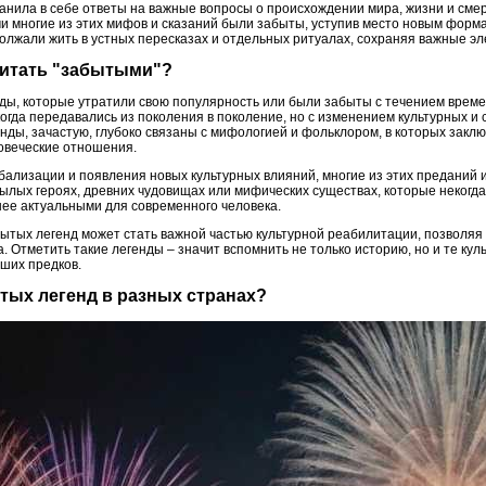
нила в себе ответы на важные вопросы о происхождении мира, жизни и смер
 многие из этих мифов и сказаний были забыты, уступив место новым формам
должали жить в устных пересказах и отдельных ритуалах, сохраняя важные э
читать "забытыми"?
ды, которые утратили свою популярность или были забыты с течением време
огда передавались из поколения в поколение, но с изменением культурных и
енды, зачастую, глубоко связаны с мифологией и фольклором, в которых закл
овеческие отношения.
бализации и появления новых культурных влияний, многие из этих преданий 
ылых героях, древних чудовищах или мифических существах, которые некогда
нее актуальными для современного человека.
ытых легенд может стать важной частью культурной реабилитации, позволяя 
. Отметить такие легенды – значит вспомнить не только историю, но и те ку
ших предков.
ытых легенд в разных странах?