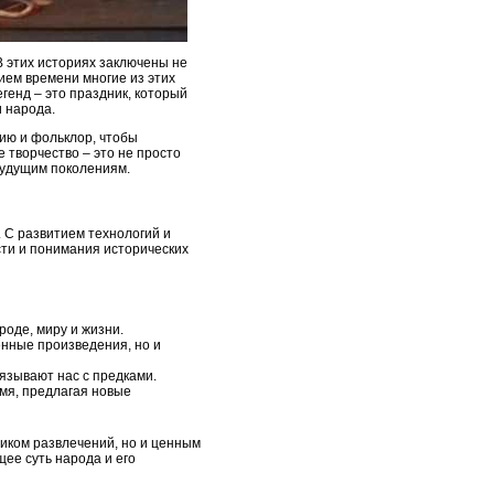
В этих историях заключены не
нием времени многие из этих
генд – это праздник, который
и народа.
ию и фольклор, чтобы
е творчество – это не просто
будущим поколениям.
 С развитием технологий и
сти и понимания исторических
оде, миру и жизни.
нные произведения, но и
язывают нас с предками.
емя, предлагая новые
ником развлечений, но и ценным
ее суть народа и его