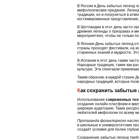
В России в День забытых легенд 
мифологические предания. Легенды
традиции, но и погрузиться в атм
костюмированные представления
В Шотландии в этот день часто о
древние легенды о призраках и ми
мероприятиях, чтобы не только по
В Японии День забытых легенд от
страны проходят фестивали, на к
старинных знаний и мудрости. Эт
В Испании в этот день также част
Народные традиции, такие как рас
культуре. Эти спектакли привлека
Таким образом, в каждой стране 
народных традиций, которые позв
Как сохранить забытые
Использование
современных тех
создание онлайн-платформ и вирт
широкую аудиторию. Такие ресурс
любителей мифологии по всему ми
Пропаганда фольклорного наслед
в школьные и университетские пр
создаёт условия для более глубок
Сохранение забытых легенд требу