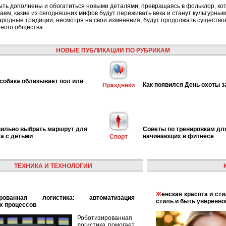
быть дополнены и обогатиться новыми деталями, превращаясь в фольклор, ко
ем, какие из сегодняшних мифов будут переживать века и станут культурным
народные традиции, несмотря на свои изменения, будут продолжать существо
ного общества.
НОВЫЕ ПУБЛИКАЦИИ ПО РУБРИКАМ
собака облизывает пол или
Как появился День охоты з
Праздники
вильно выбрать маршрут для
Советы по тренировкам дл
га с детьми
начинающих в фитнесе
Спорт
ТЕХНИКА И ТЕХНОЛОГИИ
Женская красота и стиль: как найти свой уникальный
стиль и быть уверенно
х процессов
Роботизированная
логистика помогает