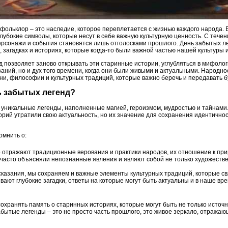
фольклор – это наследие, которое переплетается с жизнью каждого народа. 
глубокие символы, которые несут в себе важную культурную ценность. С тече
персонажи и события становятся лишь отголосками прошлого. День забытых ле
загадках и историях, которые когда-то были важной частью нашей культуры 
 позволяет заново открывать эти старинные истории, углубляться в мифолог
заний, но и дух того времени, когда они были живыми и актуальными. Народно
зни, философии и культурных традиций, которые важно беречь и передавать 
ь забытых легенд?
 уникальные легенды, наполненные магией, героизмом, мудростью и тайнами.
орий утратили свою актуальность, но их значение для сохранения идентично
омнить о:
 отражают традиционные верования и практики народов, их отношение к прир
часто объясняли непознанные явления и являют собой не только художестве
казания, мы сохраняем и важные элементы культурных традиций, которые св
вают глубокие загадки, ответы на которые могут быть актуальны и в наше вр
сохранять память о старинных историях, которые могут быть не только источ
бытые легенды – это не просто часть прошлого, это живое зеркало, отражающ