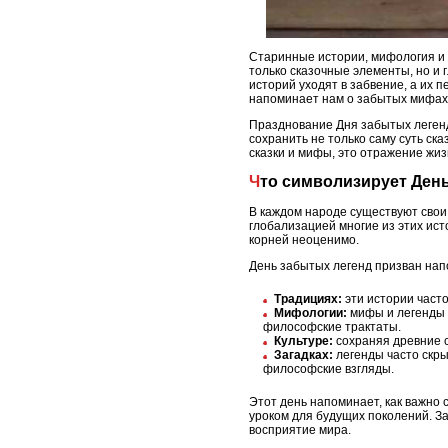
Старинные истории, мифология и 
только сказочные элементы, но и 
историй уходят в забвение, а их 
напоминает нам о забытых мифах, 
Празднование Дня забытых легенд
сохранить не только саму суть ска
сказки и мифы, это отражение жи
Что символизирует Ден
В каждом народе существуют свои
глобализацией многие из этих ист
корней неоценимо.
День забытых легенд призван нап
Традициях:
эти истории часто
Мифологии:
мифы и легенды 
философские трактаты.
Культуре:
сохраняя древние с
Загадках:
легенды часто скры
философские взгляды.
Этот день напоминает, как важно 
уроком для будущих поколений. За
восприятие мира.