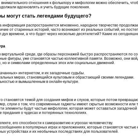
и внимательного отношения к фольклору и мифологии можно обеспечить, что
одолжали вдохновлять и учить будущие поколения.
ы могут стать легендами будущего?
, а информация распространяется мгновенно, народное творчество продолжае
чие от старинных историй, часто возникают из реальных событий, но посте
 дух времени, а что будет через несколько десятилетий? Какие из сегодняшни
ура
 виртуальной среде, где образы персонажей быстро распространяются по соц
е фигуры, уже становятся частью коллективной памяти. Возможно, они войд
, но и символами определенных эпох или социальных движений.
ачанных» интернетом, и их загадочные судьбы.
уальных мирах, становящийся культовым и обрастающий своими легендами.
ьностью и вымышленным в онлайн-культуре.
то становятся темой для создания мифов и слухов, которые потом превраща
мер, слухи о том, что современные гаджеты имеют скрытые возможности или 
ти элементы будут частью мифологии, которая может оставаться загадочной 
 предания о чудесах и потерянных технологиях.
екте, его способности к саморазвитию и угрозах человечеству.
сообщениях в популярных играх и приложениях, которые становятся частью к
ных устройствах и их необычных последствиях для пользователей.