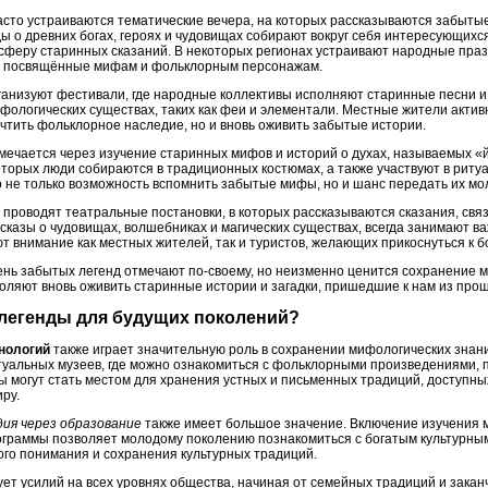
часто устраиваются тематические вечера, на которых рассказываются забыты
 о древних богах, героях и чудовищах собирают вокруг себя интересующихся
осферу старинных сказаний. В некоторых регионах устраивают народные праз
, посвящённые мифам и фольклорным персонажам.
рганизуют фестивали, где народные коллективы исполняют старинные песни и
фологических существах, таких как феи и элементали. Местные жители активн
чтить фольклорное наследие, но и вновь оживить забытые истории.
мечается через изучение старинных мифов и историй о духах, называемых «й
оторых люди собираются в традиционных костюмах, а также участвуют в рит
о не только возможность вспомнить забытые мифы, но и шанс передать их м
о проводят театральные постановки, в которых рассказываются сказания, св
сказы о чудовищах, волшебниках и магических существах, всегда занимают в
ют внимание как местных жителей, так и туристов, желающих прикоснуться к б
День забытых легенд отмечают по-своему, но неизменно ценится сохранение 
оляют вновь оживить старинные истории и загадки, пришедшие к нам из прош
 легенды для будущих поколений?
нологий
также играет значительную роль в сохранении мифологических знан
уальных музеев, где можно ознакомиться с фольклорными произведениями, 
ы могут стать местом для хранения устных и письменных традиций, доступны
ру.
ия через образование
также имеет большое значение. Включение изучения 
ограммы позволяет молодому поколению познакомиться с богатым культурны
ого понимания и сохранения культурных традиций.
ет усилий на всех уровнях общества, начиная от семейных традиций и зак