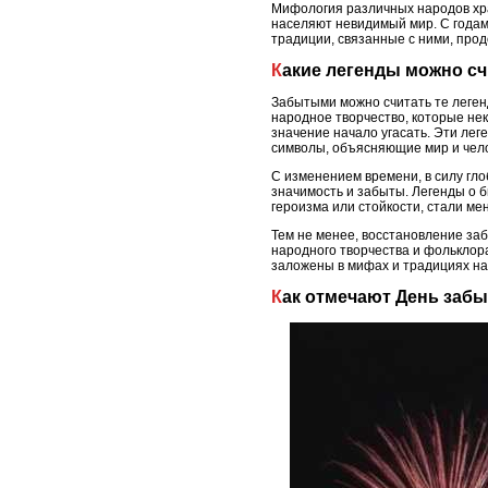
Мифология различных народов хра
населяют невидимый мир. С годами
традиции, связанные с ними, про
Какие легенды можно с
Забытыми можно считать те леген
народное творчество, которые нек
значение начало угасать. Эти лег
символы, объясняющие мир и чел
С изменением времени, в силу гло
значимость и забыты. Легенды о б
героизма или стойкости, стали ме
Тем не менее, восстановление заб
народного творчества и фольклора
заложены в мифах и традициях на
Как отмечают День заб