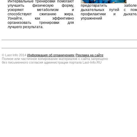
Интервальные тренировки помогают
улучшить физическую форму,
предотвратить заболев
ускоряют метаболизм и
дыхательных путей с по
способствуют сжиганию жира.
профилактики и дыхател
Узнайте, как эффективно
упражнений
организовать тренировки для
лучшего результата.
© Last Info 2014
Информация об ограничениях
Реклама на сайте
Полное или частичное копирование материалов с сайта запрещено
без письменного согласия администрации портала Last-Info.RU