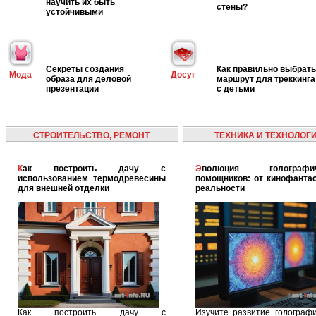
научить их быть
стены?
устойчивыми
Секреты создания
Как правильно выбрать
Мода
Досуг
образа для деловой
маршрут для треккинга
презентации
с детьми
СТРОИТЕЛЬСТВО, РЕМОНТ
ТЕХНИКА И ТЕХНОЛОГ
Как построить дачу с
Эволюция голографических
использованием термодревесины
помощников: от кинофантас
для внешней отделки
реальности
Как построить дачу с
Изучите развитие голографи