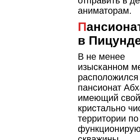
отправить в д
аниматорам.
Пансионат «Мюссера»
в Пицунд
В не менее
изысканном м
расположился 
пансионат Абх
имеющий свой
кристально чи
территории по
функционирую
скважины.