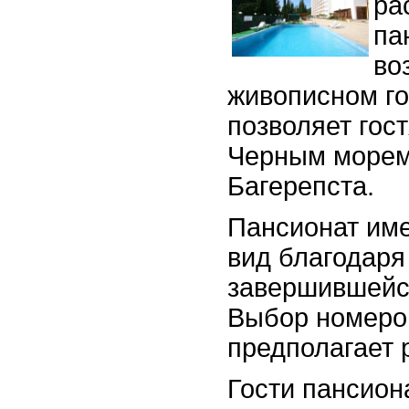
ра
па
во
живописном го
позволяет гос
Черным морем,
Багерепста.
Пансионат им
вид благодаря
завершившейс
Выбор номеро
предполагает 
Гости пансион