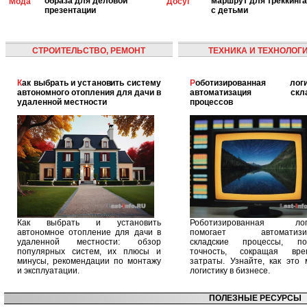
образа для деловой
маршрут для треккинга
Мода
Досуг
презентации
с детьми
СТРОИТЕЛЬСТВО, РЕМОНТ
ТЕХНИКА И ТЕХНОЛОГ
Как выбрать и установить систему
Роботизированная логистика:
автономного отопления для дачи в
автоматизация скла
удаленной местности
процессов
Как выбрать и установить
Роботизированная логи
автономное отопление для дачи в
помогает автоматизир
удаленной местности: обзор
складские процессы, п
популярных систем, их плюсы и
точность, сокращая вр
минусы, рекомендации по монтажу
затраты. Узнайте, как это 
и эксплуатации.
логистику в бизнесе.
ПОЛЕЗНЫЕ РЕСУРСЫ