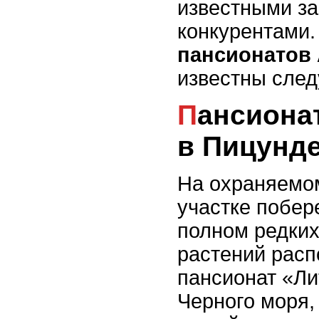
известными з
конкурентами.
пансионатов
известны след
Пансионат «Литфонд»
в Пицунд
На охраняемо
участке побер
полном редки
растений рас
пансионат «Л
Черного моря,