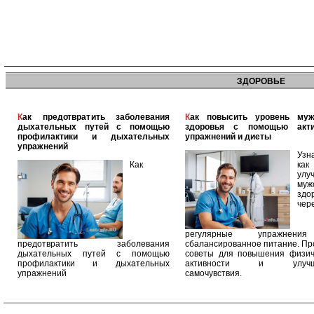
ЗДОРОВЬЕ
Как предотвратить заболевания
Как повысить уровень мужского
дыхательных путей с помощью
здоровья с помощью акт
профилактики и дыхательных
упражнений и диеты
упражнений
Узн
Как
как
улу
муж
здо
чер
регулярные упражнен
предотвратить заболевания
сбалансированное питание. П
дыхательных путей с помощью
советы для повышения физич
профилактики и дыхательных
активности и улучш
упражнений
самочувствия.