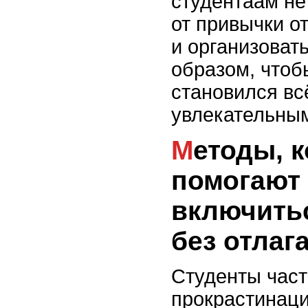
студентаам не
от привычки о
и организоват
образом, чтоб
становился вс
увлекательны
Методы, которые
помогают
включитьс
без отлаг
Студенты част
прокрастинаци