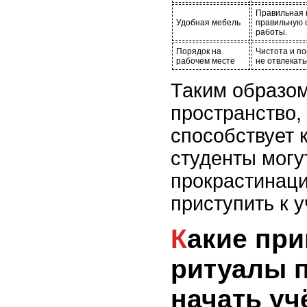
Правильная 
Удобная мебель
правильную 
работы.
Порядок на
Чистота и по
рабочем месте
не отвлекат
Таким образом
пространство,
способствует 
студенты могу
прокрастинац
приступить к 
Какие привычки и
ритуалы 
начать уч