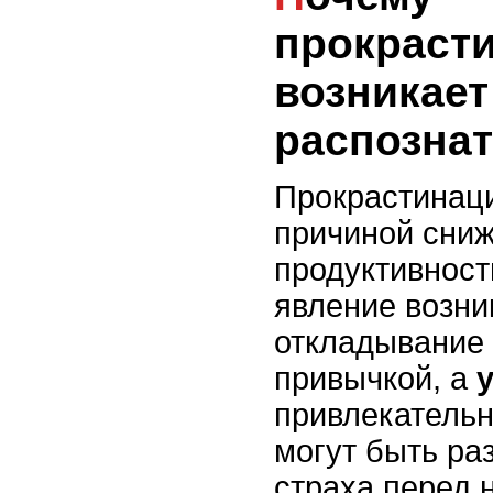
прокраст
возникает 
распозна
Прокрастинаци
причиной сни
продуктивност
явление возник
откладывание 
привычкой, а
привлекательн
могут быть ра
страха перед 