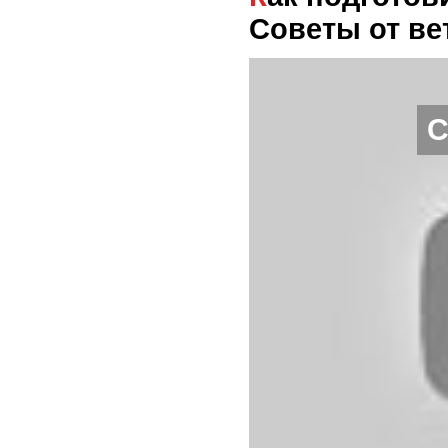
Советы от ве
С