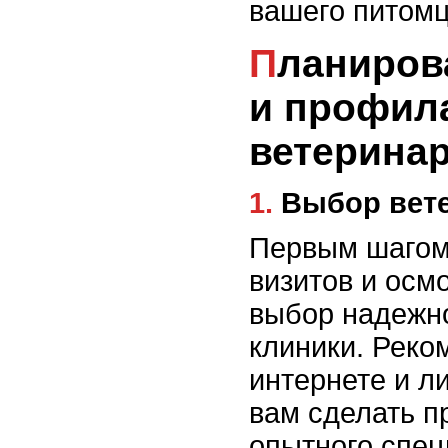
вашего питомц
Планирование графика визитов
и профила
ветерина
1. Выбор ве
Первым шагом 
визитов и осм
выбор надежно
клиники. Реко
интернете и л
вам сделать п
опытного спе