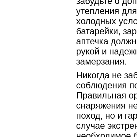
забудьте о до
утепления для
холодных усло
батарейки, за
аптечка должн
рукой и наде
замерзания.
Никогда не за
соблюдения по
Правильная о
снаряжения не
поход, но и га
случае экстре
необходимое б