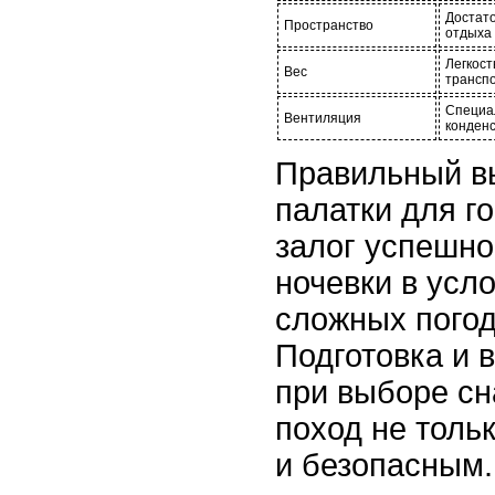
Достат
Пространство
отдыха
Легкост
Вес
трансп
Специа
Вентиляция
конденс
Правильный в
палатки для г
залог успешно
ночевки в усл
сложных погод
Подготовка и 
при выборе с
поход не толь
и безопасным.