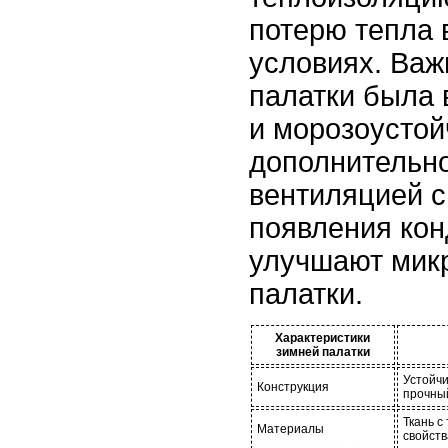
потерю тепла 
условиях. Важ
палатки была
и морозоустой
дополнительно
вентиляцией с
появления кон
улучшают мик
палатки.
Характеристики
зимней палатки
Устойчи
Конструкция
прочный
Ткань 
Материалы
свойст