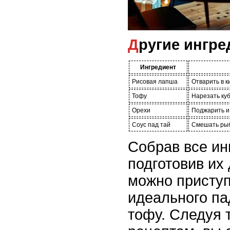
Другие ингр
Ингредиент
Рисовая лапша
Отварить в 
Тофу
Нарезать ку
Орехи
Поджарить и
Соус пад тай
Смешать рыбн
Собрав все ин
подготовив их
можно приступ
идеального па
тофу. Следуя