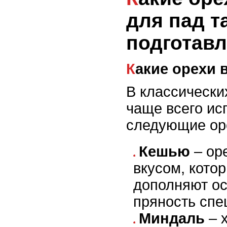
для пад та
подготав
Какие орехи
В классически
чаще всего ис
следующие ор
Кешью
– ор
вкусом, кото
дополняют ос
пряность спец
Миндаль
– 