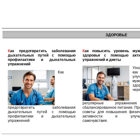
ЗДОРОВЬЕ
Как предотвратить заболевания
Как повысить уровень мужского
дыхательных путей с помощью
здоровья с помощью акт
профилактики и дыхательных
упражнений и диеты
упражнений
Узн
Как
как
улу
муж
здо
чер
регулярные упражнен
предотвратить заболевания
сбалансированное питание. П
дыхательных путей с помощью
советы для повышения физич
профилактики и дыхательных
активности и улучш
упражнений
самочувствия.