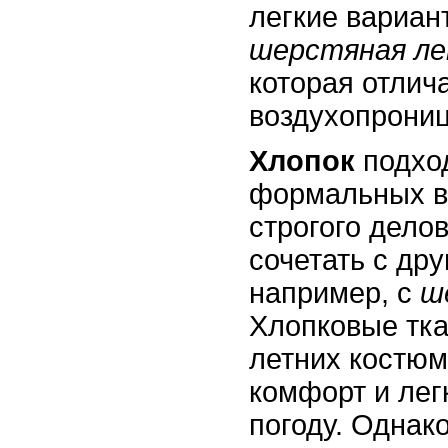
легкие вариант
шерстяная ле
которая отлич
воздухопрони
Хлопок
подхо
формальных вс
строгого делов
сочетать с др
например, с
ш
Хлопковые тк
летних костюм
комфорт и лег
погоду. Однако