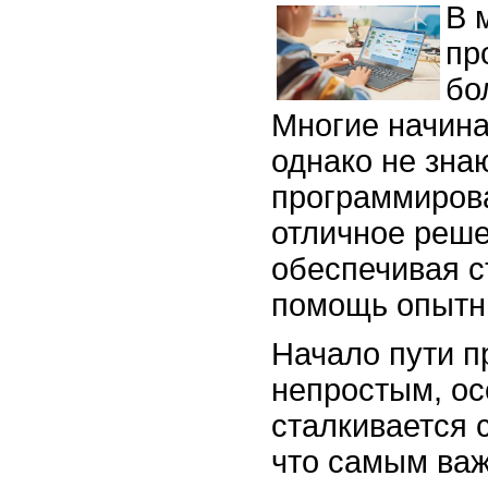
В 
пр
бо
Многие начина
однако не знаю
программиров
отличное реше
обеспечивая с
помощь опытн
Начало пути п
непростым, ос
сталкивается с
что самым ва