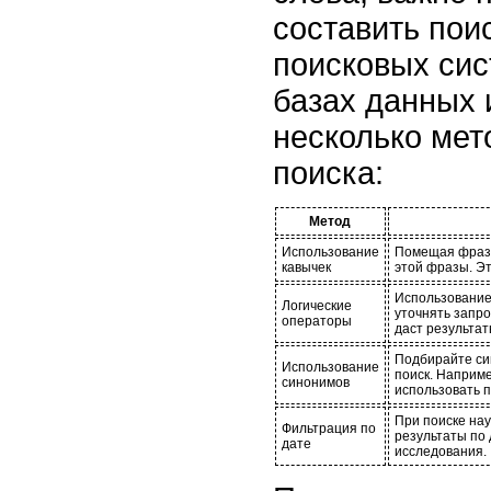
составить пои
поисковых сис
базах данных 
несколько мет
поиска:
Метод
Использование
Помещая фразу
кавычек
этой фразы. Эт
Использование
Логические
уточнять запро
операторы
даст результа
Подбирайте си
Использование
поиск. Наприм
синонимов
использовать 
При поиске на
Фильтрация по
результаты по 
дате
исследования.